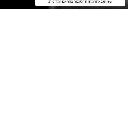
שימוש באתר מהווה הסכמה
בהתאם למדיניות
.
ברוכים הבאים לקפה גלידה יונק, המסעדה
הרומנית הותיקה והטעימה בחיפה!
בחיפה כשאומרים בואו לגלידה, מתכוונים בעצם לבשר. מאז
1948 אנחנו מגישים אוכל רומני משובח, סטייקים עסיסיים